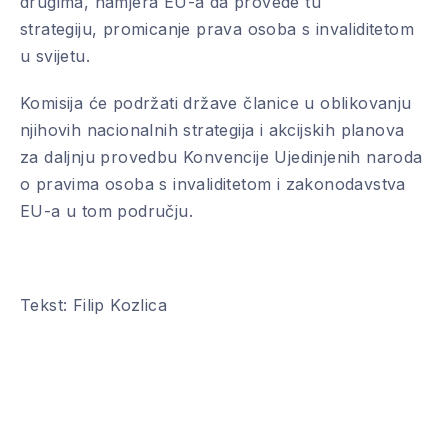
drugima, namjera EU-a da provede tu
PREVIOUS
NE
strategiju, promicanje prava osoba s invaliditetom
u svijetu.
Komisija će podržati države članice u oblikovanju
njihovih nacionalnih strategija i akcijskih planova
za daljnju provedbu Konvencije Ujedinjenih naroda
o pravima osoba s invaliditetom i zakonodavstva
EU-a u tom području.
Tekst: Filip Kozlica