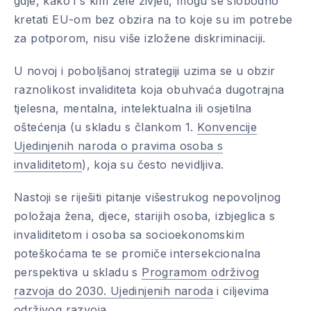
gdje, kako i s kim žele živjeti, mogu se slobodno
kretati EU-om bez obzira na to koje su im potrebe
za potporom, nisu više izložene diskriminaciji.
U novoj i poboljšanoj strategiji uzima se u obzir
raznolikost invaliditeta koja obuhvaća dugotrajna
tjelesna, mentalna, intelektualna ili osjetilna
oštećenja (u skladu s člankom 1.
Konvencije
Ujedinjenih naroda o pravima osoba s
invaliditetom
), koja su često nevidljiva.
Nastoji se riješiti pitanje višestrukog nepovoljnog
položaja žena, djece, starijih osoba, izbjeglica s
invaliditetom i osoba sa socioekonomskim
poteškoćama te se promiče intersekcionalna
perspektiva u skladu s
Programom održivog
razvoja do 2030. Ujedinjenih naroda
i ciljevima
održivog razvoja.