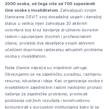
2000 osoba, od čega više od 700 zaposlenih
čine osobe s invaliditetom
. Zahvaljujući svojim
članicama OSVIT svoj dosadašnji uspjeh i današnji
status u velikoj mjeri zahvaljuje 20 aktivnih
volontera koji kroz bavljenje društveno korisnim
radom i ispunjenjem životnih i profesionalnih
ciljeva, protekla dva desetljeća svojim aktivnim
učešćem doprinose rješavanju aktualnih problema
osoba s invaliditetom.
PREVIOUS
NE
Naše članice najveća su vrijednost udruge.
Obvezujemo se na zajedničku suradnju, razmjenu
resursa, iskustava i ideja. Kao organizacija osoba s
invaliditetom zajedničkim radom nastojimo pronaći
rješenja za zajedničke probleme, promicati
postizanje održivih rezultata i konstruktivno
komunicirati s europskim institucijama kako bi se