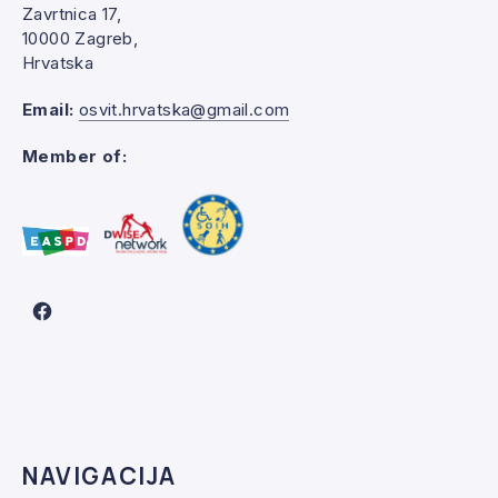
Zavrtnica 17,
PREVIOUS
NE
10000 Zagreb,
Hrvatska
Email:
osvit.hrvatska@gmail.com
Member of:
New Window
NAVIGACIJA