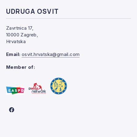
UDRUGA OSVIT
PREVIOUS
NE
Zavrtnica 17,
10000 Zagreb,
Hrvatska
Email:
osvit.hrvatska@gmail.com
Member of:
New Window