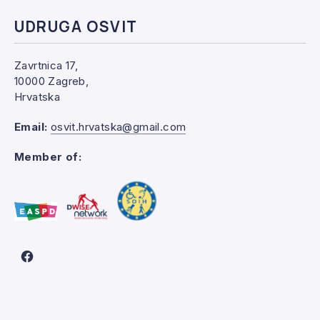
UDRUGA OSVIT
PREVIOUS
NE
Zavrtnica 17,
10000 Zagreb,
Hrvatska
Email:
osvit.hrvatska@gmail.com
Member of:
New Window