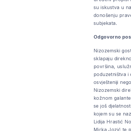
su iskustva u n
donošenju prave
subjekata.
Odgovorno pos
Nizozemski gost
sklapaju direkn
površina, usluž
poduzetništva i
osvješteniji neg
Nizozemski dire
kožnom galanter
se još djelatno
kojem su se nazo
Lidija Hrastić 
Mirka Jozić te p