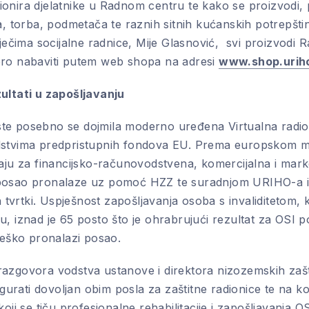
onira djelatnike u Radnom centru te kako se proizvodi,
a, torba, podmetača te raznih sitnih kućanskih potrepštin
iječima socijalne radnice, Mije Glasnović, svi proizvodi
oro nabaviti putem web shopa na adresi
www.shop.urih
ultati u zapošljavanju
e posebno se dojmila moderno uređena Virtualna radion
dstvima predpristupnih fondova EU. Prema europskom m
raju za financijsko-računovodstvena, komercijalna i mark
posao pronalaze uz pomoć HZZ te suradnjom URIHO-a 
h tvrtki. Uspješnost zapošljavanja osoba s invaliditetom, k
, iznad je 65 posto što je ohrabrujući rezultat za OSI p
teško pronalazi posao.
azgovora vodstva ustanove i direktora nizozemskih zašti
sigurati dovoljan obim posla za zaštitne radionice te na ko
koji se tiču profesionalne rehabilitacije i zapošljavanja O