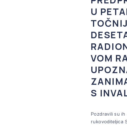
PREDP
U PETA
TOČNIJ
DESET
RADION
VOM R
UPOZN
ZANIM
S INVA
Pozdravili su i
rukovoditeljica 