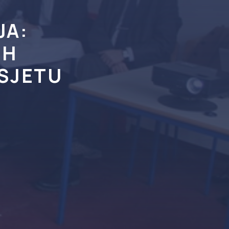
JA:
IH
OSJETU