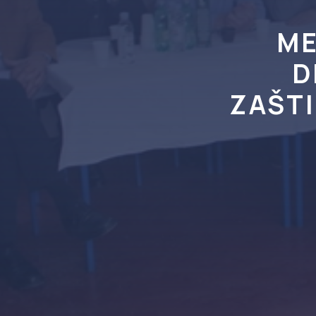
ME
D
ZAŠTI