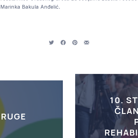
i Marinka Bakula Anđelić.
Tweet
Share on Facebook
Share on Pinterest
Share by Email
10. S
ČLAN
DRUGE
U
REHABI