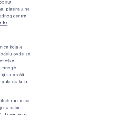
 poput
a, plasiraju na
 Radnog centra
o.hr
.
ica koja je
odelu ovdje se
NE
etinška
i mnogih
oji su prošli
opulaciju koja
tnih radionica
ji su način
S . Izmijenjena