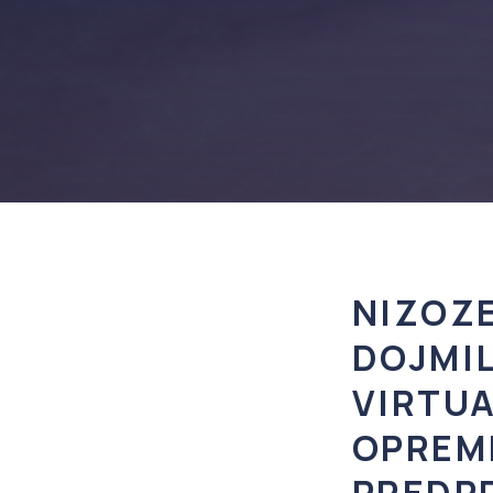
NIZOZ
DOJMI
VIRTUA
OPREM