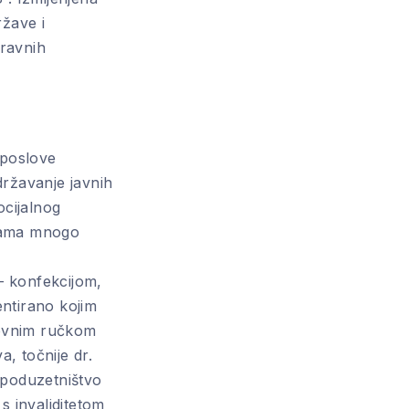
ržave i
ravnih
 poslove
ržavanje javnih
ocijalnog
avama mnogo
– konfekcijom,
ntirano kojim
lovnim ručkom
a, točnije dr.
 poduzetništvo
s invaliditetom