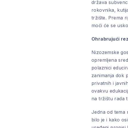
država subvenci
rokovnika, kutij
tržište. Prema r
moći će se usk
Ohrabrujući rez
Nizozemske gost
opremljena sre
PREVIOUS
polaznici educi
zanimanja dok 
privatnih i javni
ovakvu edukaciju
na tržištu rada 
Jedna od tema r
bilo je i kako o
uređeni propisi 