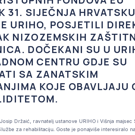
RISTUPNIH FONDOVA EU
K 31. SIJEČNJA HRVATSKU
E URIHO, POSJETILI DIRE
AK NIZOZEMSKIH ZAŠTIT
ICA. DOČEKANI SU U URI
ADNOM CENTRU GDJE SU
ATI SA ZANATSKIM
ANJIMA KOJE OBAVLJAJU
LIDITETOM.
h Josip Držaić, ravnatelj ustanove URIHO i Višnja majsec
Službe za rehabilitaciju. Goste je ponajviše interesiralo na