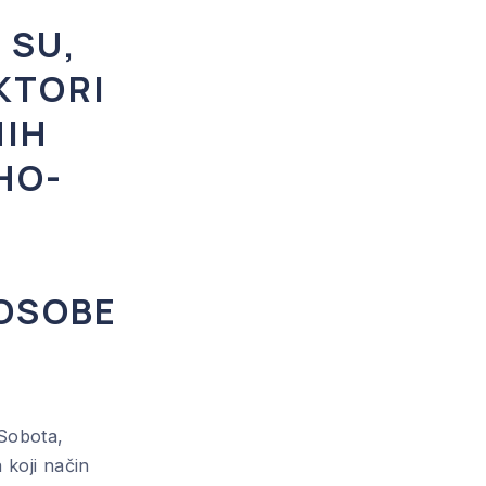
 SU,
KTORI
NIH
HO-
 OSOBE
 Sobota,
 koji način