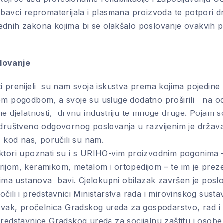
abavci repromaterijala i plasmana proizvoda te potpori d
dnih zakona kojima bi se olakšalo poslovanje ovakvih p
lovanje
i prenijeli su nam svoja iskustva prema kojima pojedine
om pogodbom, a svoje su usluge dodatno proširili na od
ne djelatnosti, drvnu industriju te mnoge druge. Pojam s
 društveno odgovornog poslovanja u razvijenim je drž
o kod nas, poručili su nam.
ktori upoznati su i s URIHO-vim proizvodnim pogonima 
ijom, keramikom, metalom i ortopedijom – te im je preze
stima ustanova bavi. Cjelokupni obilazak završen je pos
čili i predstavnici Ministarstva rada i mirovinskog sustav
Novak, pročelnica Gradskog ureda za gospodarstvo, rad i
redstavnice Gradskog ureda za socijalnu zaštitu i osobe 