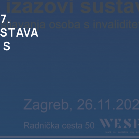
7.
USTAVA
 S