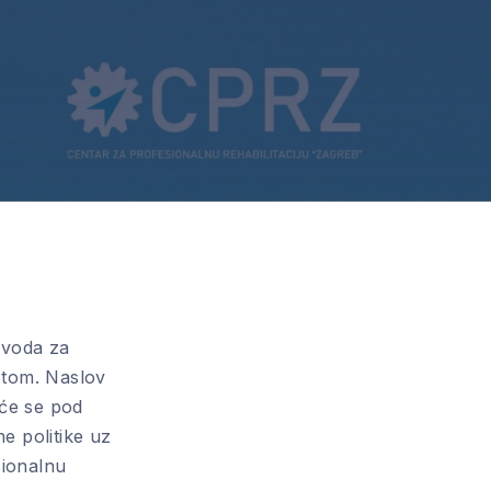
avoda za
tetom. Naslov
 će se pod
ne politike uz
sionalnu