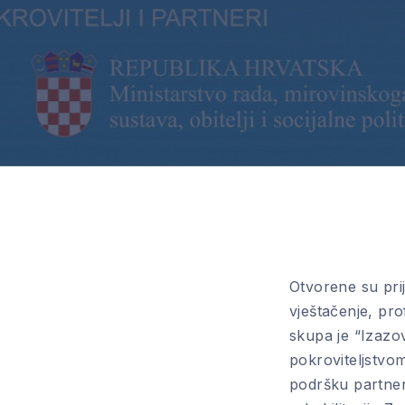
Otvorene su pri
vještačenje, pro
skupa je “Izazov
pokroviteljstvom
podršku partner