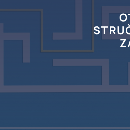
O
STRUČ
Z