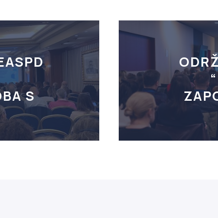
 EASPD
ODRŽ
O
BA S
ZAP