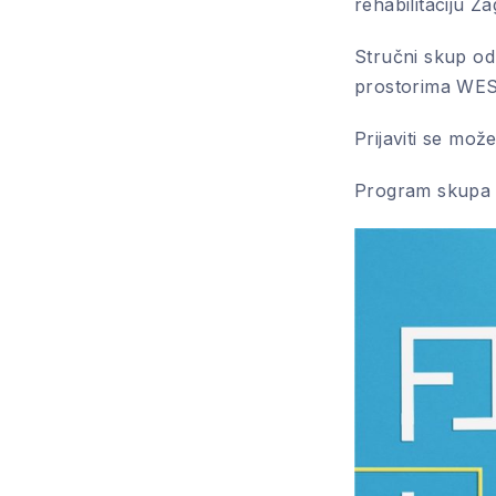
rehabilitaciju Z
Stručni skup od
prostorima WES
Prijaviti se mož
Program skupa 
PREVIOUS