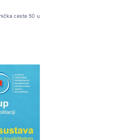
nička cesta 50 u
NE