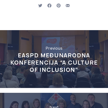
Tweet
Share on Facebook
Share on Pinterest
Share by Email
Previous
PREVIOUS
EASPD MEĐUNARODNA
NE
KONFERENCIJA “A CULTURE
OF INCLUSION”
Next