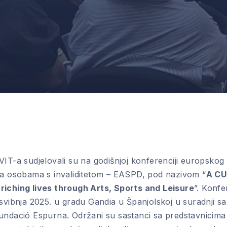
VIT-a sudjelovali su na godišnjoj konferenciji europskog
ga osobama s invaliditetom – EASPD, pod nazivom “
A CU
iching lives through Arts, Sports and Leisure
”. Konfe
 svibnja 2025. u gradu Gandia u Španjolskoj u suradnji s
undació Espurna. Održani su sastanci sa predstavnici