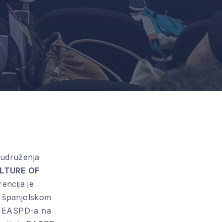
 udruženja
LTURE OF
rencija je
a španjolskom
ma EASPD-a na