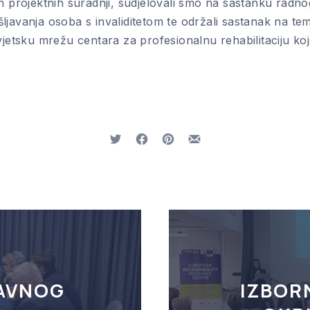
h projektnih suradnji, sudjelovali smo na sastanku radno
ljavanja osoba s invaliditetom te održali sastanak na te
vjetsku mrežu centara za profesionalnu rehabilitaciju ko
Tweet
Share on Facebook
Share on Pinterest
Share by Email
RAVNOG
IZBOR