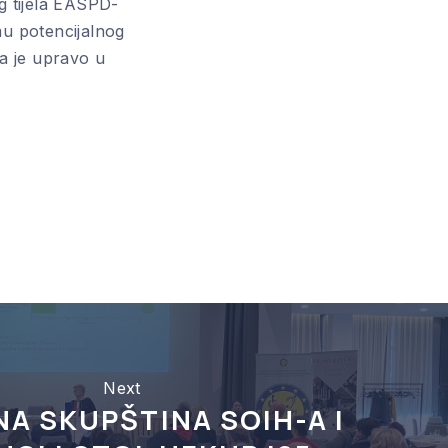
NE
g tijela EASPD-
mu potencijalnog
ja je upravo u
Next
NA SKUPŠTINA SOIH-A I