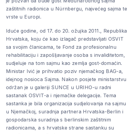
je pozvan da bude gost Međunarodnog sajma
zaštitnih radionica u Nürnbergu, najvećeg sajma te
vrste u Europi.
Iduće godine, od 17. do 20. ožujka 2011., Republika
Hrvatska, koju će kao izlagač predstavljati OSVIT
sa svojim članicama, te Fond za profesionalnu
rehabilitaciju i zapošljavanje osoba s invaliditetom,
sudjeluje na tom sajmu kao zemlja gost-domaćin.
Ministar Ivić je prihvatio poziv njemačkog BAG-a,
idejnog nosioca Sajma. Nakon posjete ministarstvu
održan je u galeriji SUNCE u URIHO-u radni
sastanak OSVIT-a i njemačke delegacije. Tema
sastanka je bila organizacija sudjelovanja na sajmu
u Njemačkoj, suradnja partnera Hrvatska-Berlin i
gospodarska suradnja s berlinskim zaštitnim
radionicama, a s hrvatske strane sastanku su