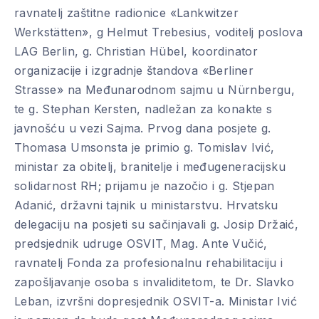
ravnatelj zaštitne radionice «Lankwitzer
Werkstätten», g Helmut Trebesius, voditelj poslova
LAG Berlin, g. Christian Hübel, koordinator
organizacije i izgradnje štandova «Berliner
Strasse» na Međunarodnom sajmu u Nürnbergu,
te g. Stephan Kersten, nadležan za konakte s
javnošću u vezi Sajma. Prvog dana posjete g.
Thomasa Umsonsta je primio g. Tomislav Ivić,
ministar za obitelj, branitelje i međugeneracijsku
solidarnost RH; prijamu je nazočio i g. Stjepan
Adanić, državni tajnik u ministarstvu. Hrvatsku
delegaciju na posjeti su sačinjavali g. Josip Držaić,
predsjednik udruge OSVIT, Mag. Ante Vučić,
ravnatelj Fonda za profesionalnu rehabilitaciju i
zapošljavanje osoba s invaliditetom, te Dr. Slavko
Leban, izvršni dopresjednik OSVIT-a. Ministar Ivić