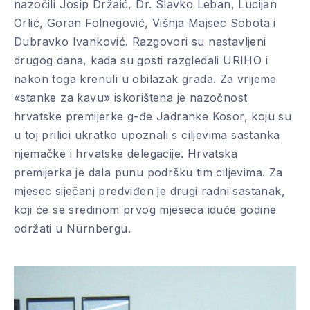
nazočili Josip Držaić, Dr. Slavko Leban, Lucijan
Orlić, Goran Folnegović, Višnja Majsec Sobota i
Dubravko Ivanković. Razgovori su nastavljeni
drugog dana, kada su gosti razgledali URIHO i
nakon toga krenuli u obilazak grada. Za vrijeme
«stanke za kavu» iskorištena je nazočnost
hrvatske premijerke g-đe Jadranke Kosor, koju su
u toj prilici ukratko upoznali s ciljevima sastanka
njemačke i hrvatske delegacije. Hrvatska
premijerka je dala punu podršku tim ciljevima. Za
mjesec siječanj predviđen je drugi radni sastanak,
koji će se sredinom prvog mjeseca iduće godine
održati u Nürnbergu.