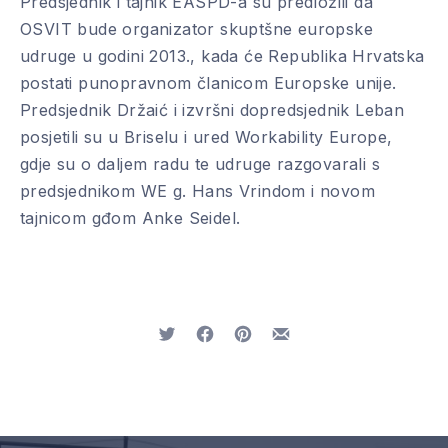
Predsjednik i tajnik EASPD-a su predložili da
OSVIT bude organizator skuptšne europske
udruge u godini 2013., kada će Republika Hrvatska
postati punopravnom članicom Europske unije.
Predsjednik Držaić i izvršni dopredsjednik Leban
posjetili su u Briselu i ured Workability Europe,
gdje su o daljem radu te udruge razgovarali s
predsjednikom WE g. Hans Vrindom i novom
tajnicom gđom Anke Seidel.
Tweet
Share on Facebook
Share on Pinterest
Share by Email
PREVIOUS
NE