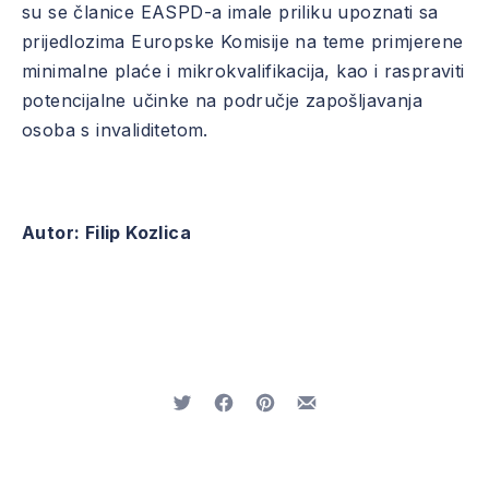
su se članice EASPD-a imale priliku upoznati sa
prijedlozima Europske Komisije na teme primjerene
minimalne plaće i mikrokvalifikacija, kao i raspraviti
potencijalne učinke na područje zapošljavanja
osoba s invaliditetom.
PREVIOUS
NE
Autor: Filip Kozlica
Tweet
Share on Facebook
Share on Pinterest
Share by Email