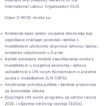
Business and Disability Network of the
International Labour Organization (ILO)
PREVIOUS
NE
Ciljevi D-WISE mreže su:
Analizirati kako sektor socijalne ekonomije koji
zapošljava značajan postotak radnika s
invaliditetom učinkovito doprinosi njihovoj radnoj i
socijalnoj uključenosti u Europi
Ispitati postojeće modele zapošljavanja osoba s
invaliditetom u socijalnoj ekonomiji i njihovu
usklađenost s UN-ovom Konvencijom o pravima
osoba s invaliditetom (UN CRPD)
Istraživanje potreba politike i davanje preporuka
za donositelje odluka
Doprinijeti UN-ovom programu za održivi razvoj
2030. i ciljevima održivog razvoja (SDGs).