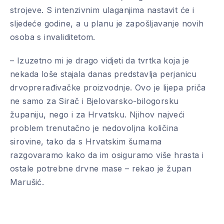
strojeve. S intenzivnim ulaganjima nastavit će i
sljedeće godine, a u planu je zapošljavanje novih
PREVIOUS
NE
osoba s invaliditetom.
– Izuzetno mi je drago vidjeti da tvrtka koja je
nekada loše stajala danas predstavlja perjanicu
drvoprerađivačke proizvodnje. Ovo je lijepa priča
ne samo za Sirač i Bjelovarsko-bilogorsku
županiju, nego i za Hrvatsku. Njihov najveći
problem trenutačno je nedovoljna količina
sirovine, tako da s Hrvatskim šumama
razgovaramo kako da im osiguramo više hrasta i
ostale potrebne drvne mase – rekao je župan
Marušić.