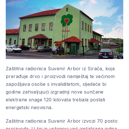
Zaštitna radionica Suvenir Arbor iz Sirača, koja
prerađuje drvo i proizvodi namještaj te većinom
zapošljava osobe s invaliditetom, sljedeće bi
godine zahvaljujući izgradnji nove sunčane
elektrane snage 120 kilovata trebala postati
energetski neovisna.
Zaštitna radionica Suvenir Arbor izvozi 70 posto
proizvoda. U toj je ustanovi već instalirana jedna