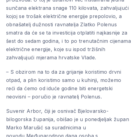
sunčana elektrana snage 110 kilovata, zahvaljujući
kojoj se trošak električne energije prepolovio, a
obnašatelj dužnosti ravnatelja Zlatko Polenus
smatra da će se ta investicija otplatiti najkasnije za
šest do sedam godina, i to po trenutačnim cijenama
električne energije, koje su ispod tržišnih
zahvaljujući mjerama hrvatske Vlade.
– S obzirom na to da za grijanje koristimo drvni
otpad, a plin koristimo samo u kuhinji, možemo
reći da ćemo od iduće godine biti energetski
neovisni – poručio je ravnatelj Polenus.
Suvenir Arbor, čiji je osnivač Bjelovarsko-
bilogorska županija, obišao je u ponedjeljak župan
Marko Marušić sa suradnicima u
povodu Međunarodnog dana osoba s